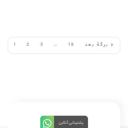
برگهٔ بعد »
18
…
3
2
1
پشتیبانی آنلاین