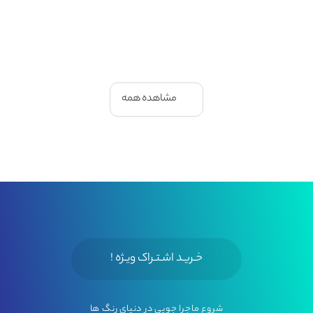
مشاهده همه
خـریـد اشـتـراک ویـژه !
شروع ماجرا جویی در دنیای رنگ ها