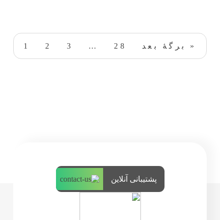
1
2
3
…
28
برگهٔ بعد »
پشتیبانی آنلاین