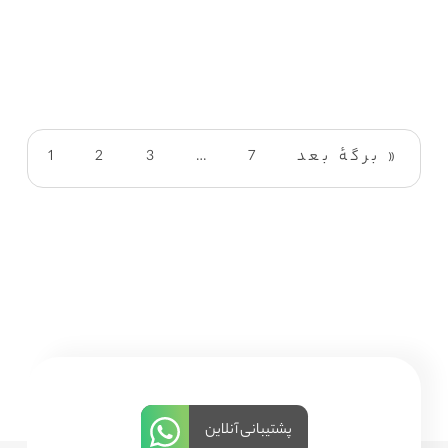
برگهٔ بعد »
7
…
3
2
1
پشتیبانی آنلاین