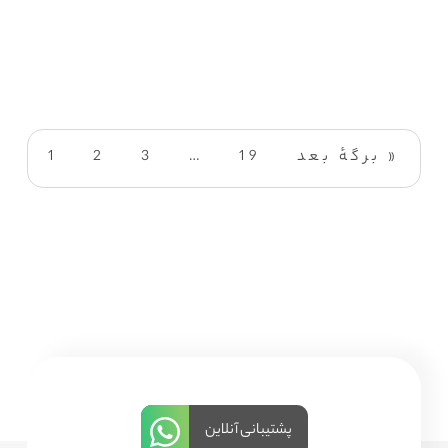
برگهٔ بعد »
19
…
3
2
1
پشتیبانی آنلاین