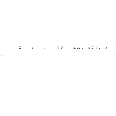
برگهٔ بعد »
45
…
3
2
1