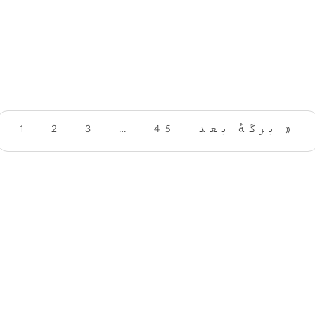
برگهٔ بعد »
45
…
3
2
1