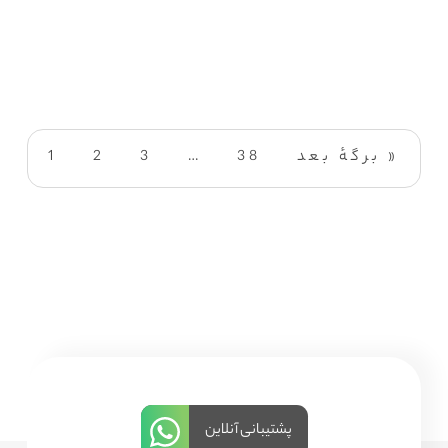
برگهٔ بعد »
38
…
3
2
1
پشتیبانی آنلاین