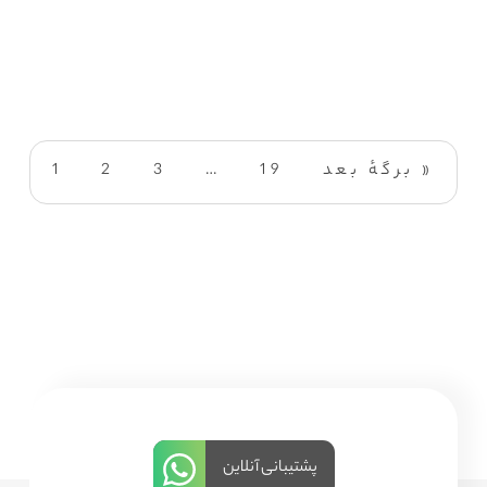
برگهٔ بعد »
19
…
3
2
1
پشتیبانی آنلاین