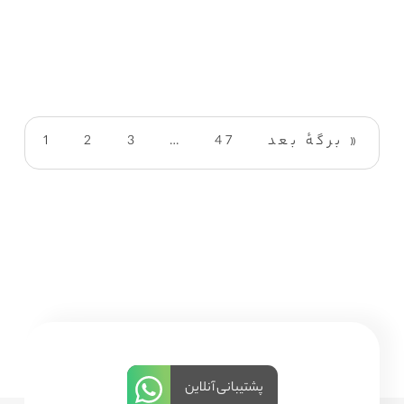
برگهٔ بعد »
47
…
3
2
1
پشتیبانی آنلاین