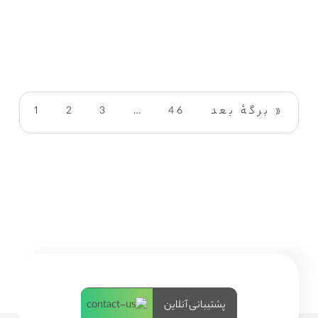
برگهٔ بعد »
46
…
3
2
1
پشتیبانی آنلاین