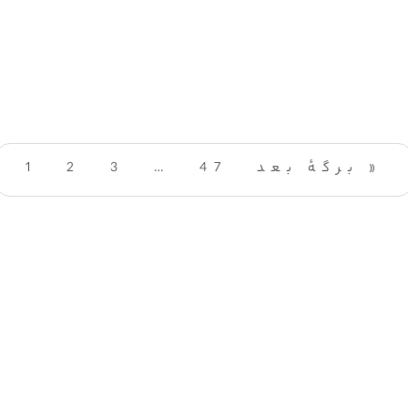
برگهٔ بعد »
47
…
3
2
1