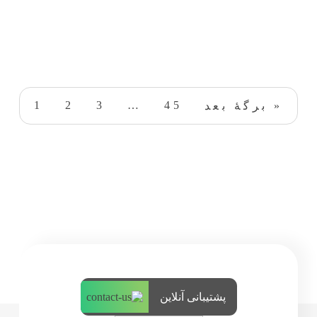
1
2
3
…
45
برگهٔ بعد »
پشتیبانی آنلاین