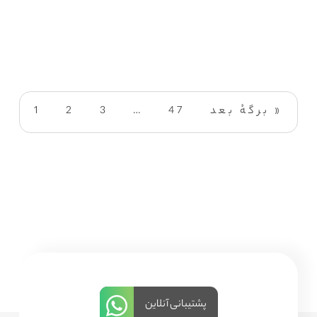
برگهٔ بعد »
47
…
3
2
1
پشتیبانی آنلاین