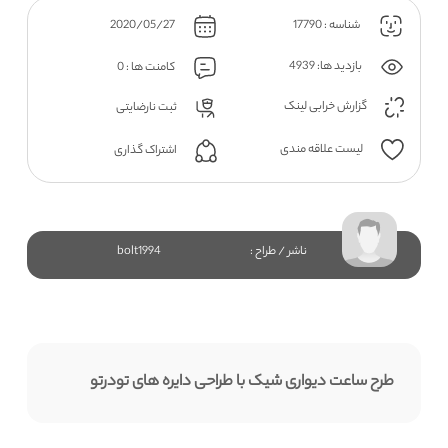
شناسه : 17790
2020/05/27
بازدید ها: 4939
کامنت ها : 0
گزارش خرابی لینک
ثبت نارضایتی
لیست علاقه مندی
اشتراک گذاری
ناشر / طراح :
bolt1994
طرح ساعت دیواری شیک با طراحی دایره های تودرتو