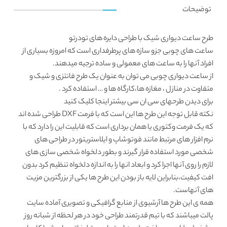
توضیحات
طرح
ساعت دیواری شیک با طراحی دایره های تودرتو
ساعت های چوبی جزو سازه های پرطرفداری است که امروزه بسیاری از
افراد آنها را به ساعت های معمولی و ساده ترجیه میدهند.
از ساعت دیواری چوبی می توان به عنوان یک طرح فانتزی و شیک و
متفاوت در منازل ، مغازه ها،کارگاه ها و … استفاده کرد .
برای دیدن طرحهای سی ان سی بیشتر
اینجا
کلیک کنید
نکته قابل توجه این طرح ها این است که با فرمت DXF طراحی شده اند
که یک فرمت وکتوری یا همان برداری است که قابلیت این را دارد که با
نرم افزار های مرتبط مانند فوتوشاپ و ایلاستریتور در طراحی های
شخصی مورد استفاده قرار گیرند و بطور دلخواه شخصی سازی های
لازم را روی آنها اجرا کرد و ابعاد انها را به اندازه دلخواه تنظیم کرد بدون
افت کیفیت،بنابراین لایه باز بودن این طرح ها یکی از بزرگترین مزیت
های آنهاست.
همه ی این طرح ها آرشیوی از منابع گرافیکی و تصویری آماده سایت
پالت
میباشند که با تیم قدرتمند طراحی خود در هر لحظه از شبانه روز