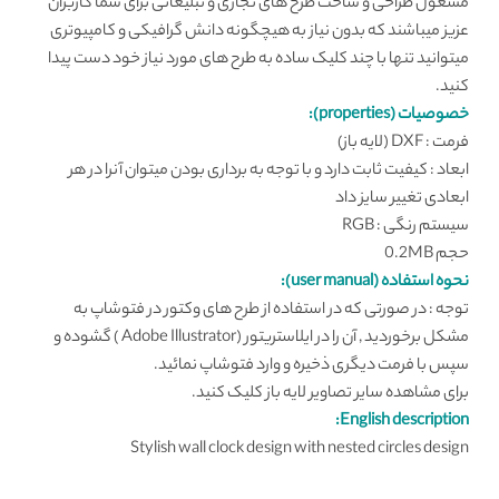
مشغول طراحی و ساخت طرح های تجاری و تبلیغاتی برای شما کاربران
عزیز میباشند که بدون نیاز به هیچگونه دانش گرافیکی و کامپیوتری
میتوانید تنها با چند کلیک ساده به طرح های مورد نیاز خود دست پیدا
کنید.
خصوصیات (properties):
فرمت : DXF (لایه باز)
ابعاد : کیفیت ثابت دارد و با توجه به برداری بودن میتوان آنرا در هر
ابعادی تغییر سایز داد
سیستم رنگی : RGB
حجم 0.2MB
نحوه استفاده (user manual):
توجه : در صورتی که در استفاده از طرح های وکتور در فتوشاپ به
مشکل برخوردید , آن را در ایلاستریتور (Adobe Illustrator ) گشوده و
سپس با فرمت دیگری ذخیره و وارد فتوشاپ نمائید.
برای مشاهده سایر تصاویر لایه باز
کلیک کنید
.
English description:
Stylish wall clock design with nested circles design