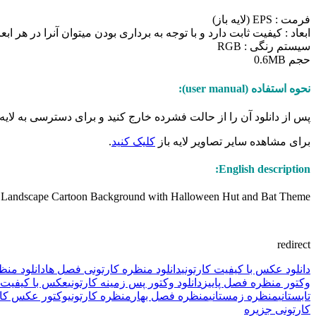
فرمت : EPS (لایه باز)
ابعاد : کیفیت ثابت دارد و با توجه به برداری بودن میتوان آنرا در هر ابع
سیستم رنگی : RGB
حجم 0.6MB
نحوه استفاده (user manual):
پس از دانلود آن را از حالت فشرده خارج کنید و برای دسترسی به لایه ها و ویرایش تصویر 
برای مشاهده سایر تصاویر لایه باز
کلیک کنید
.
English description:
Landscape Cartoon Background with Halloween Hut and Bat Theme
redirect
دانلود عکس با کیفیت کارتونی
دانلود منظره کارتونی فصل ها
دانلود منظ
وکتور منظره فصل پاییز
دانلود وکتور پس زمینه کارتونی
عکس با کیفیت م
تابستانی
منظره زمستانی
منظره فصل بهار
منظره کارتونی
وکتور عکس کار
کارتونی جزیره