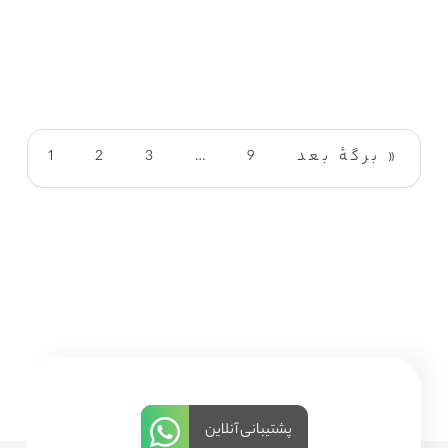
برگهٔ بعد »
9
…
3
2
1
پشتیبانی آنلاین