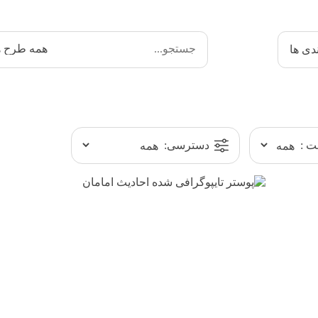
دی ها
 :
دسترسی: