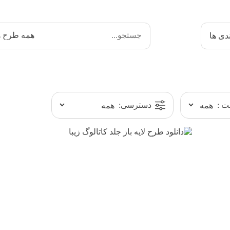
دی ها
 :
دسترسی: