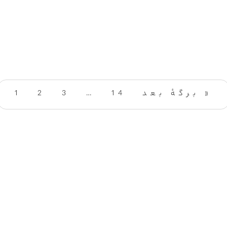
برگهٔ بعد »
14
…
3
2
1