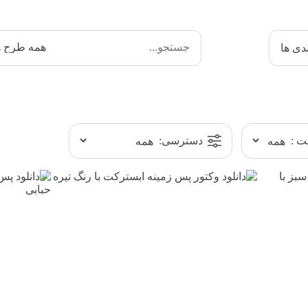
دی ها
 :
دسترسی: