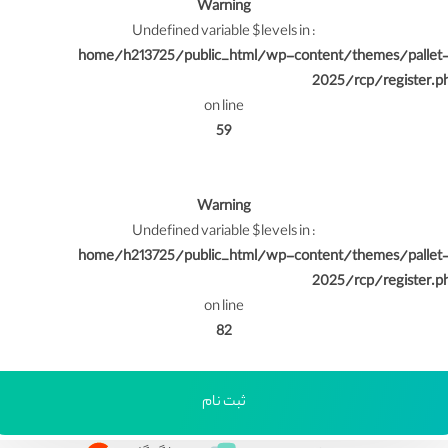
Warning
: Undefined variable $levels in
/home/h213725/public_html/wp-content/themes/pallet
2025/rcp/register.p
on line
59
Warning
: Undefined variable $levels in
/home/h213725/public_html/wp-content/themes/pallet
2025/rcp/register.p
on line
82
ثبت نام