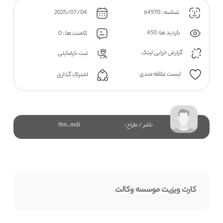
شناسه : 64970
2025/07/04
بازدید ها: 450
کامنت ها : 0
گزارش خرابی لینک
ثبت نارضایتی
لیست علاقه مندی
اشتراک گذاری
ناشر / طراح :
ftm_mdi
کارت ویزیت موسسه وکالت