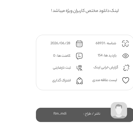
لینک دانلود مختص کاربران ویژه میباشد !
شناسه : 68931
2026/06/28
بازدید ها: 154
کامنت ها : 0
گزارش خرابی لینک
ثبت نارضایتی
لیست علاقه مندی
اشتراک گذاری
ناشر / طراح :
ftm_mdi