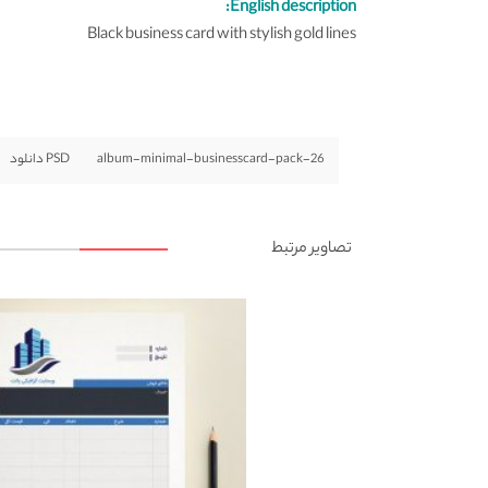
English description:
Black business card with stylish gold lines
album-minimal-businesscard-pack-26
PSD دانلود
تصاویر مرتبط