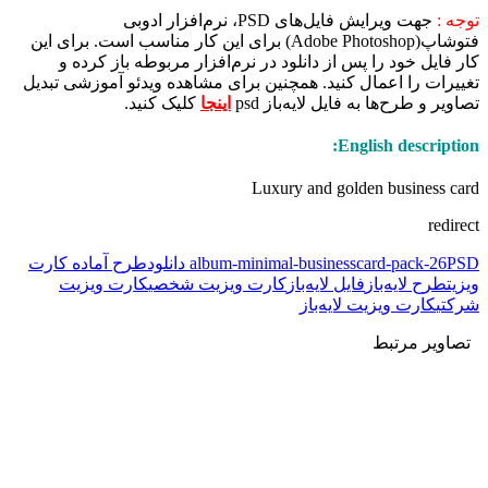
توجه :
جهت ویرایش فایل‌های PSD، نرم‌افزار ادوبی
فتوشاپ(Adobe Photoshop) برای این کار مناسب است. برای این
کار فایل خود را پس از دانلود در نرم‌افزار مربوطه باز کرده و
تغییرات را اعمال کنید. همچنین برای مشاهده ویدئو آموزشی تبدیل
تصاویر و طرح‌ها به فایل لایه‌باز psd
اینجا
کلیک کنید.
English description:
Luxury and golden business card
redirect
PSD دانلود
album-minimal-businesscard-pack-26
طرح آماده کارت
ویزیت
طرح لایه‌باز
فایل لایه‌باز
کارت ویزیت شخصی
کارت ویزیت
شرکتی
کارت ویزیت لایه‌باز
تصاویر مرتبط