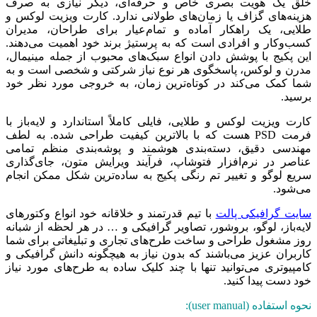
خلق یک هویت بصری خاص و حرفه‌ای، دیگر نیازی به صرف
هزینه‌های گزاف یا زمان‌های طولانی ندارد. کارت ویزیت لوکس و
طلایی، یک راهکار آماده و تمام‌عیار برای طراحان، مدیران
کسب‌وکار و افرادی است که به پرستیژ برند خود اهمیت می‌دهند.
این پکیج با پوشش دادن انواع سبک‌های محبوب از جمله مینیمال،
مدرن و لوکس، پاسخگوی هر نوع نیاز شرکتی و شخصی است و به
شما کمک می‌کند در کوتاه‌ترین زمان، به خروجی مورد نظر خود
برسید.
کارت ویزیت لوکس و طلایی، فایلی کاملاً استاندارد و لایه‌باز با
فرمت PSD هست که با بالاترین کیفیت طراحی شده‌. به لطف
مهندسی دقیق، دسته‌بندی هوشمند و پوشه‌بندی منظم تمامی
عناصر در نرم‌افزار فتوشاپ، فرآیند ویرایش متون، جای‌گذاری
سریع لوگو و تغییر تم رنگی پکیج به ساده‌ترین شکل ممکن انجام
می‌شود.
سایت گرافیکی پالت
با تیم قدرتمند و خلاقانه خود انواع وکتورهای
لایه‌باز، لوگو، بروشور، تصاویر گرافیکی و … در هر لحظه از شبانه
روز مشغول طراحی و ساخت طرح‌های تجاری و تبلیغاتی برای شما
کاربران عزیز می‌باشند که بدون نیاز به هیچگونه دانش گرافیکی و
کامپیوتری می‌توانید تنها با چند کلیک ساده به طرح‌های مورد نیاز
خود دست پیدا کنید.
نحوه استفاده (user manual):