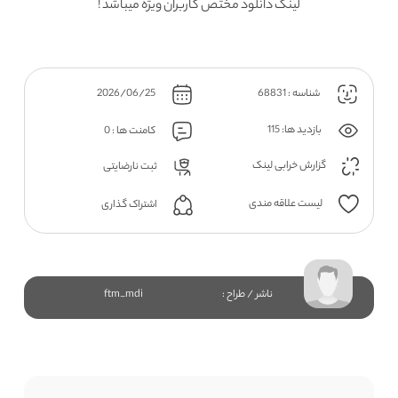
لینک دانلود مختص کاربران ویژه میباشد !
شناسه : 68831
2026/06/25
بازدید ها: 115
کامنت ها : 0
گزارش خرابی لینک
ثبت نارضایتی
لیست علاقه مندی
اشتراک گذاری
ناشر / طراح :
ftm_mdi