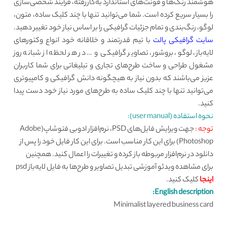
هوشمند رنگ‌ها و فونت‌های استاندارد به‌کاررفته، فرآیند شخصی‌سازی
را بسیار سریع کرده است. شما می‌توانید تنها با چند کلیک ساده، متون،
لوگو، رنگ‌بندی و تمام جزئیات گرافیکی را بر اساس نیاز خود تغییر دهید.
سایت گرافیکی پالت
با تیم قدرتمند و خلاقانه خود انواع وکتورهای
لایه‌باز، لوگو، بروشور، تصاویر گرافیکی و … در هر لحظه از شبانه روز
مشغول طراحی و ساخت طرح‌های تجاری و تبلیغاتی برای شما کاربران
عزیز می‌باشند که بدون نیاز به هیچگونه دانش گرافیکی و کامپیوتری
می‌توانید تنها با چند کلیک ساده به طرح‌های مورد نیاز خود دست پیدا
کنید.
نحوه استفاده (user manual):
توجه :
جهت ویرایش فایل‌های PSD، نرم‌افزار ادوبی فتوشاپ(Adobe
Photoshop) برای این کار مناسب است. برای این کار فایل خود را پس از
دانلود در نرم‌افزار مربوطه باز کرده و تغییرات را اعمال کنید. همچنین
برای مشاهده ویدئو آموزشی تبدیل تصاویر و طرح‌ها به فایل لایه‌باز psd
اینجا
کلیک کنید.
English description:
Minimalist layered business card