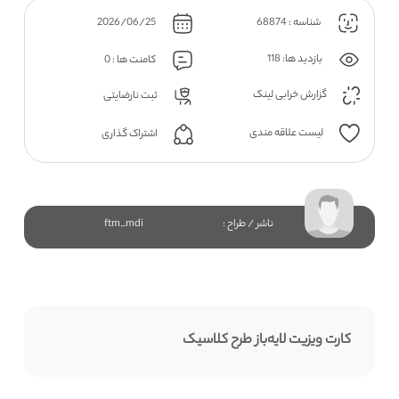
شناسه : 68874
2026/06/25
بازدید ها: 118
کامنت ها : 0
گزارش خرابی لینک
ثبت نارضایتی
لیست علاقه مندی
اشتراک گذاری
ناشر / طراح :
ftm_mdi
کارت ویزیت لایه‌باز طرح کلاسیک