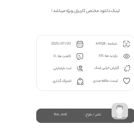
لینک دانلود مختص کاربران ویژه میباشد !
شناسه : 64928
2025/07/03
بازدید ها: 515
کامنت ها : 0
گزارش خرابی لینک
ثبت نارضایتی
لیست علاقه مندی
اشتراک گذاری
ناشر / طراح :
ftm_mdi