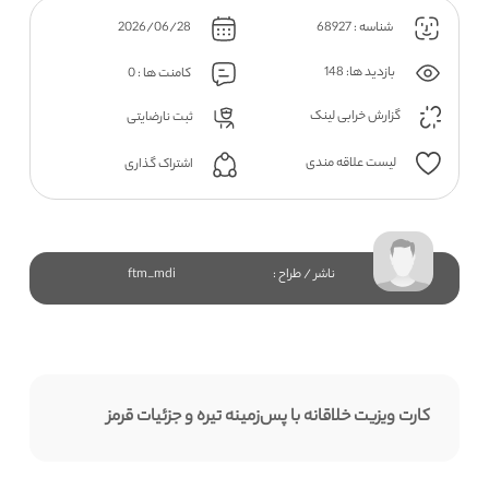
شناسه : 68927
2026/06/28
بازدید ها: 148
کامنت ها : 0
گزارش خرابی لینک
ثبت نارضایتی
لیست علاقه مندی
اشتراک گذاری
ناشر / طراح :
ftm_mdi
کارت ویزیت خلاقانه با پس‌زمینه تیره و جزئیات قرمز