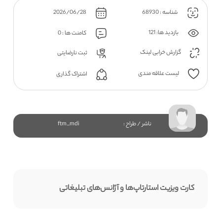
شناسه : 68930
2026/06/28
بازدید ها: 121
کامنت ها : 0
گزارش خرابی لینک
ثبت نارضایتی
لیست علاقه مندی
اشتراک گذاری
ناشر / طراح :
ftm_mdi
کارت ویزیت استارتاپ‌ها و آژانس‌های تبلیغاتی