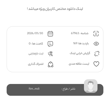
لینک دانلود مختص کاربران ویژه میباشد !
شناسه : 67963
2026/01/30
بازدید ها: 169
کامنت ها : 0
گزارش خرابی لینک
ثبت نارضایتی
لیست علاقه مندی
اشتراک گذاری
ناشر / طراح :
ftm_mdi