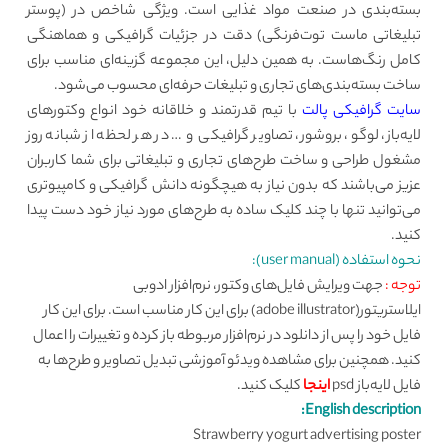
بسته‌بندی در صنعت مواد غذایی است. ویژگی شاخص در (پوستر
تبلیغاتی ماست توت‌فرنگی) دقت در جزئیات گرافیکی و هماهنگی
کامل رنگ‌هاست. به همین دلیل، این مجموعه گزینه‌ای مناسب برای
ساخت بسته‌بندی‌های تجاری و تبلیغات حرفه‌ای محسوب می‌شود.
سایت گرافیکی پالت
با تیم قدرتمند و خلاقانه خود انواع وکتورهای
لایه‌باز، لوگو، بروشور، تصاویر گرافیکی و … در هر لحظه از شبانه روز
مشغول طراحی و ساخت طرح‌های تجاری و تبلیغاتی برای شما کاربران
عزیز می‌باشند که بدون نیاز به هیچگونه دانش گرافیکی و کامپیوتری
می‌توانید تنها با چند کلیک ساده به طرح‌های مورد نیاز خود دست پیدا
کنید.
نحوه استفاده (user manual):
توجه :
جهت ویرایش فایل‌های وکتور، نرم‌افزار ادوبی
ایلاستریتور(adobe illustrator) برای این کار مناسب است. برای این کار
فایل خود را پس از دانلود در نرم‌افزار مربوطه باز کرده و تغییرات را اعمال
کنید. همچنین برای مشاهده ویدئو آموزشی تبدیل تصاویر و طرح‌ها به
فایل لایه‌باز psd
اینجا
کلیک کنید.
English description:
Strawberry yogurt advertising poster