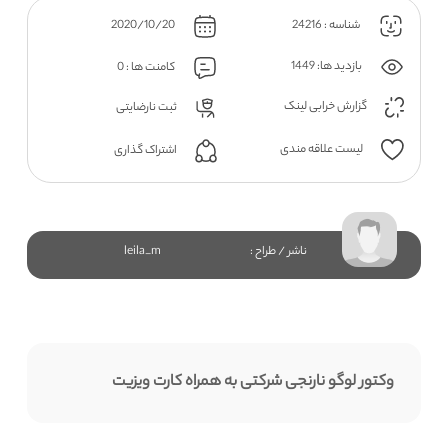
شناسه : 24216
2020/10/20
بازدید ها: 1449
کامنت ها : 0
گزارش خرابی لینک
ثبت نارضایتی
لیست علاقه مندی
اشتراک گذاری
ناشر / طراح :
leila_m
وکتور لوگو نارنجی شرکتی به همراه کارت ویزیت