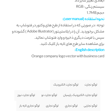
ابعادی تغییر سایز داد
سیستم رنگی : RGB
حجم 1.7MB
نحوه استفاده (user manual):
توجه : در صورتی که در استفاده از طرح های وکتور در فتوشاپ به
مشکل برخوردید , آن را در ایلاستریتور (Adobe Illustrator ) گشوده و
سپس با فرمت دیگری ذخیره و وارد فتوشاپ نمائید.
برای مشاهده سایر طرح های لایه باز کلیک کنید.
English description:
Orange company logo vector with business card
لوگو تجارت
لوگو تجارت الکترونیک
لوگو تجارت الکترونیک پارسیان
لوگو تجارت نو
لوگو تجارت نیوز
لوگو تجارتی
لوگو تجاري
لوگو تجاری
لوگو تجاری لایه باز