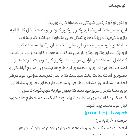
توضیحات
وکتور لوگو نارنجی شرکتی به همراه کارت ویزیت
این مجموعه شامل 8 طرح وکتور لوگو و
کارت ویزیت
به شکل کاملا لایه
باز و با کیفیت در رنگ ها و شکل های متفاوت میباشد که بسته به
سلیقه ی خود میتوانید در طرح های شخصیتان از آنها استفاده کنید.
از ویژگی های وکتور لوگو نارنجی شرکتی به همراه کارت ویزیت این است
که قابل استفاده در طراحی مربوط به لوگو و کارت ویزیت شرکت ها و
اصناف تجاری و اداری و … همه ی این طرح ها آرشیوی از منابع گرافیکی و
تصویری آماده سایت
پالت
میباشند که با تیم قدرتمند طراحی خود در هر
لحظه از شبانه روز مشغول طراحی و ساخت طرح های تجاری و تبلیغاتی
برای شما کاربران عزیز میباشند که بدون نیاز به هیچگونه دانش
گرافیکی و کامپیوتری میتوانید تنها با چند کلیک ساده به طرح های مورد
نیاز خود دست پیدا کنید.
خصوصیات (properties):
فرمت : AI (لایه باز)
ابعاد : کیفیت ثابت دارد و با توجه به برداری بودن میتوان آنرا در هر