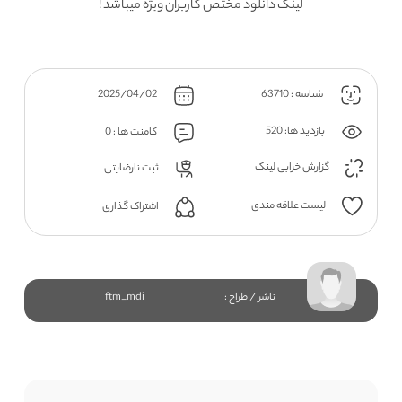
لینک دانلود مختص کاربران ویژه میباشد !
شناسه : 63710
2025/04/02
بازدید ها: 520
کامنت ها : 0
گزارش خرابی لینک
ثبت نارضایتی
لیست علاقه مندی
اشتراک گذاری
ناشر / طراح :
ftm_mdi