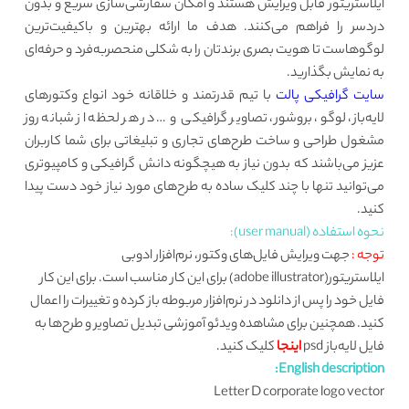
ایلاستریتور قابل ویرایش هستند و امکان سفارشی‌سازی سریع و بدون
دردسر را فراهم می‌کنند. هدف ما ارائه بهترین و باکیفیت‌ترین
لوگوهاست تا هویت بصری برندتان را به شکلی منحصربه‌فرد و حرفه‌ای
به نمایش بگذارید.
سایت گرافیکی پالت
با تیم قدرتمند و خلاقانه خود انواع وکتورهای
لایه‌باز، لوگو، بروشور، تصاویر گرافیکی و … در هر لحظه از شبانه روز
مشغول طراحی و ساخت طرح‌های تجاری و تبلیغاتی برای شما کاربران
عزیز می‌باشند که بدون نیاز به هیچگونه دانش گرافیکی و کامپیوتری
می‌توانید تنها با چند کلیک ساده به طرح‌های مورد نیاز خود دست پیدا
کنید.
نحوه استفاده (user manual):
توجه :
جهت ویرایش فایل‌های وکتور، نرم‌افزار ادوبی
ایلاستریتور(adobe illustrator) برای این کار مناسب است. برای این کار
فایل خود را پس از دانلود در نرم‌افزار مربوطه باز کرده و تغییرات را اعمال
کنید. همچنین برای مشاهده ویدئو آموزشی تبدیل تصاویر و طرح‌ها به
فایل لایه‌باز psd
اینجا
کلیک کنید.
English description:
Letter D corporate logo vector