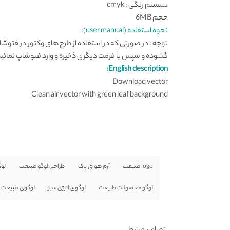
سیستم رنگی : cmyk
حجم 6MB
نحوه استفاده (user manual):
توجه : در صورتی که در استفاده از طرح های وکتور در فتوشاپ به مشکل برخ
گشوده و سپس با فرمت دیگری ذخیره و وارد فتوشاپ نمائید
English description:
Download vector
Clean air vector with green leaf background
logo طبیعت
آرم هوای پاک
طراحی لوگو طبیعت
لوگ
لوگو محصولات طبیعت
لوگوی انرژی سبز
لوگوی طبیعت