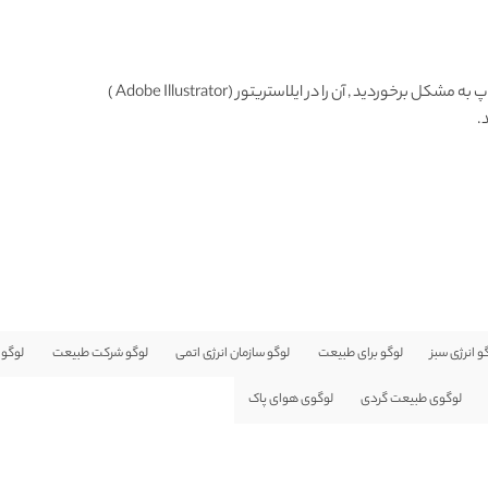
وردید , آن را در ایلاستریتور (Adobe Illustrator )
.
و انرژی سبز
لوگو برای طبیعت
لوگو سازمان انرژی اتمی
لوگو شرکت طبیعت
لوگو
لوگوی طبیعت گردی
لوگوی هوای پاک