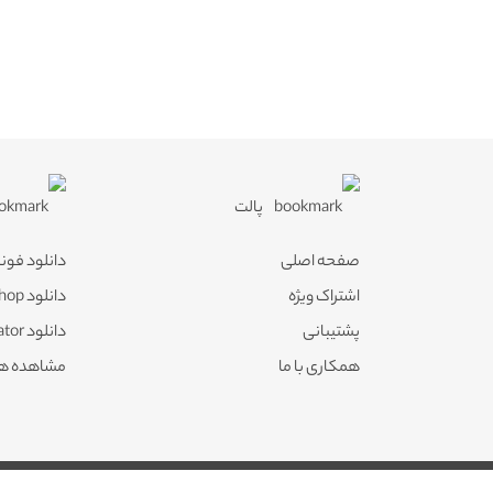
پالت
صفحه اصلی
دانلود فون
اشتراک ویژه
دانلود Photoshop
پشتیبانی
دانلود Illustrator
همکاری با ما
مشاهده ه
کلیه حقوق این سایت نزد پالت محفوظ میباشد و هرگونه کپی برداری از آن طبق ماده 21 قانون جرایم رایانه ای 