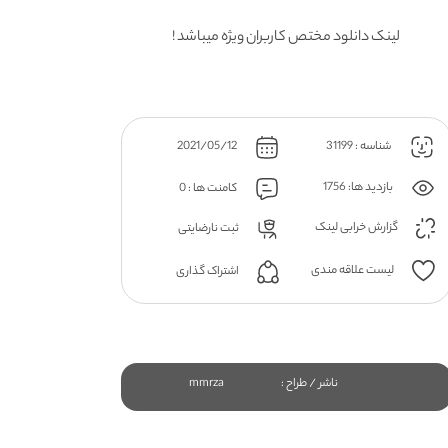
لینک دانلود مختص کاربران ویژه میباشد !
شناسه : 31199
2021/05/12
بازدید ها: 1756
کامنت ها : 0
گزارش خرابی لینک
ثبت نارضایتی
لیست علاقه مندی
اشتراک گذاری
ناشر / طراح :
mmrza