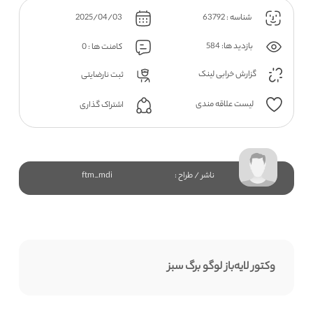
شناسه : 63792
2025/04/03
بازدید ها: 584
کامنت ها : 0
گزارش خرابی لینک
ثبت نارضایتی
لیست علاقه مندی
اشتراک گذاری
ناشر / طراح :
ftm_mdi
وکتور لایه‌باز لوگو برگ سبز