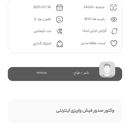
شناسه : 34660
2021/07/18
بازدید ها: 1830
کامنت ها : 0
گزارش خرابی لینک
ثبت نارضایتی
لیست علاقه مندی
اشتراک گذاری
ناشر / طراح :
mmrza
وکتور صدور فیش واریزی اینترنتی