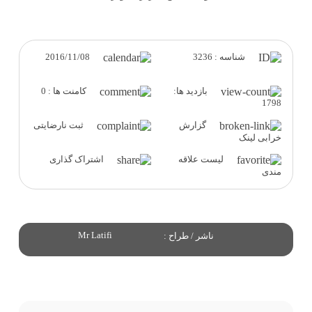
2016/11/08
شناسه : 3236
بازدید ها:
کامنت ها : 0
1798
گزارش
ثبت نارضایتی
خرابی لینک
لیست علاقه
اشتراک گذاری
مندی
Mr Latifi
ناشر / طراح :