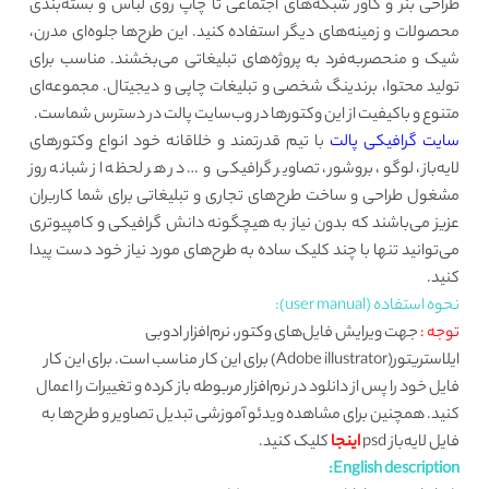
طراحی بنر و کاور شبکه‌های اجتماعی تا چاپ روی لباس و بسته‌بندی
محصولات و زمینه‌های دیگر استفاده کنید. این طرح‌ها جلوه‌ای مدرن،
شیک و منحصربه‌فرد به پروژه‌های تبلیغاتی می‌بخشند. مناسب برای
تولید محتوا، برندینگ شخصی و تبلیغات چاپی و دیجیتال. مجموعه‌ای
متنوع و باکیفیت از این وکتورها در وب‌سایت پالت در دسترس شماست.
سایت گرافیکی پالت
با تیم قدرتمند و خلاقانه خود انواع وکتورهای
لایه‌باز، لوگو، بروشور، تصاویر گرافیکی و … در هر لحظه از شبانه روز
مشغول طراحی و ساخت طرح‌های تجاری و تبلیغاتی برای شما کاربران
عزیز می‌باشند که بدون نیاز به هیچگونه دانش گرافیکی و کامپیوتری
می‌توانید تنها با چند کلیک ساده به طرح‌های مورد نیاز خود دست پیدا
کنید.
نحوه استفاده (user manual):
توجه :
جهت ویرایش فایل‌های وکتور، نرم‌افزار ادوبی
ایلاستریتور(Adobe illustrator) برای این کار مناسب است. برای این کار
فایل خود را پس از دانلود در نرم‌افزار مربوطه باز کرده و تغییرات را اعمال
کنید. همچنین برای مشاهده ویدئو آموزشی تبدیل تصاویر و طرح‌ها به
فایل لایه‌باز psd
اینجا
کلیک کنید.
English description: