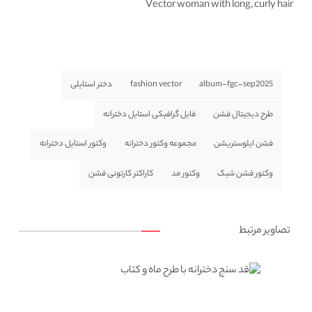
Vector woman with long, curly hair
album-fgc-sep2025
fashion vector
دختر استایلی
طرح دیجیتال فشن
فایل گرافیکی استایل دخترانه
فشن ایلوستریشن
مجموعه وکتور دخترانه
وکتور استایل دخترانه
وکتور فشن شیک
وکتور مد
کاراکتر کارتونی فشن
تصاویر مرتبط