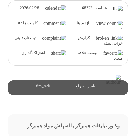
2026/02/28
شناسه : 68223
بازدید ها:
کامنت ها : 0
139
گزارش
ثبت نارضایتی
خرابی لینک
لیست علاقه
اشتراک گذاری
مندی
ftm_mdi
ناشر / طراح :
وکتور تبلیغات همبرگر با اسپلش مواد همبرگر