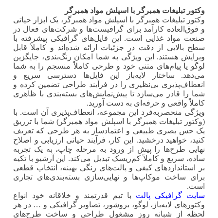
وکتور تبلیغات همبرگر با اسپلش مواد همبرگر
وکتور تبلیغات همبرگر با اسپلش مواد همبرگر، یک ابزار حیاتی
و فوق‌العاده کارآمد برای گرافیست‌ها و شرکت‌های فعال در
صنعت مواد غذایی است. این فایل‌های گرافیکی پیشرفته با
سطح بالایی از دقت در جزئیات ارائه شده‌اند و کاملاً قابل
ویرایش هستند. این ویژگی به شما امکان رنگ‌بندی، جایگزین
لوگو یا پیام‌های متنی خود و طرحی کاملاً منسجم را به شما
می‌دهد. ساختار لایه‌باز این فایل‌ها دسترسی سریع و
انعطاف‌پذیری بی‌نظیری را در فرآیند طراحی تضمین کرده و
شما را قادر می‌سازد تا پیش‌نمایش‌های بسته‌بندی با ظاهری
کاملاً واقعی و حرفه‌ای به دست آورید.
ویژگی منحصربه‌فرد این مجموعه، انعطاف‌پذیری آن است. با
(وکتور تبلیغات همبرگر با اسپلش مواد همبرگر) شما با تزریق
یک حس بصری طبیعی و اعتمادساز به هر طرحی که تعریف
کنید، خواهید درخشید. این کار، فرآیند حیاتی ارزیابی و اصلاح
نهایی طرح‌ها را پیش از ورود به مرحله چاپ، به یک تجربه
ساده، سریع و کاملاً کم‌ریسک تبدیل می‌کند. این آرشیو با تکیه
بر استانداردهای کیفی و پالت‌های رنگی بهینه، انتخاب قطعی
برای ساخت موکاپ‌ها و نهایی‌سازی بسته‌بندی‌های تجاری
است.
سایت گرافیکی پالت
با تیم قدرتمند و خلاقانه خود انواع
وکتورهای لایه‌باز، لوگو، بروشور، تصاویر گرافیکی و … در هر
لحظه از شبانه روز مشغول طراحی و ساخت طرح‌های