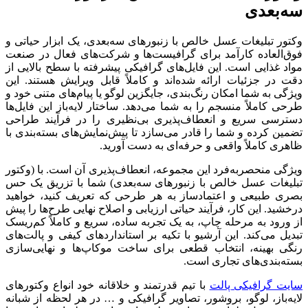
سه‎‌بعدی
وکتور تبلیغات عسل خالص با زنبورهای سه‎‌بعدی، یک ابزار حیاتی و
فوق‌العاده کارآمد برای گرافیست‌ها و شرکت‌های فعال در صنعت
مواد غذایی است. این فایل‌های گرافیکی پیشرفته با سطح بالایی از
دقت در جزئیات ارائه شده‌اند و کاملاً قابل ویرایش هستند. این
ویژگی به شما امکان رنگ‌بندی، جایگزین لوگو یا پیام‌های متنی خود و
طرحی کاملاً منسجم را به شما می‌دهد. ساختار لایه‌باز این فایل‌ها
دسترسی سریع و انعطاف‌پذیری بی‌نظیری را در فرآیند طراحی
تضمین کرده و شما را قادر می‌سازد تا پیش‌نمایش‌های بسته‌بندی با
ظاهری کاملاً واقعی و حرفه‌ای به دست آورید.
ویژگی منحصربه‌فرد این مجموعه، انعطاف‌پذیری آن است. با (وکتور
تبلیغات عسل خالص با زنبورهای سه‎‌بعدی) شما با تزریق یک حس
بصری طبیعی و اعتمادساز به هر طرحی که تعریف کنید، خواهید
درخشید. این کار، فرآیند حیاتی ارزیابی و اصلاح نهایی طرح‌ها را پیش
از ورود به مرحله چاپ، به یک تجربه ساده، سریع و کاملاً کم‌ریسک
تبدیل می‌کند. این آرشیو با تکیه بر استانداردهای کیفی و پالت‌های
رنگی بهینه، انتخاب قطعی برای ساخت موکاپ‌ها و نهایی‌سازی
بسته‌بندی‌های تجاری است.
سایت گرافیکی پالت
با تیم قدرتمند و خلاقانه خود انواع وکتورهای
لایه‌باز، لوگو، بروشور، تصاویر گرافیکی و … در هر لحظه از شبانه