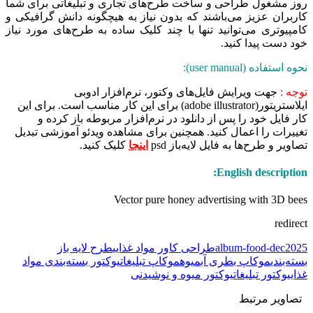
روز مشغول طراحی و ساخت طرح‌های تجاری و تبلیغاتی برای شما
کاربران عزیز می‌باشند که بدون نیاز به هیچگونه دانش گرافیکی و
کامپیوتری می‌توانید تنها با چند کلیک ساده به طرح‌های مورد نیاز
خود دست پیدا کنید.
نحوه استفاده (user manual):
توجه :
جهت ویرایش فایل‌های وکتور، نرم‌افزار ادوبی
ایلاستریتور(adobe illustrator) برای این کار مناسب است. برای این
کار فایل خود را پس از دانلود در نرم‌افزار مربوطه باز کرده و
تغییرات را اعمال کنید. همچنین برای مشاهده ویدئو آموزشی تبدیل
تصاویر و طرح‌ها به فایل لایه‌باز psd
اینجا
کلیک کنید.
English description:
Vector pure honey advertising with 3D bees
redirect
album-food-dec2025
طراحی کاور مواد غذایی
طرح لایه باز
بسته‌بندی
موکاپ بطری آبمیوه
موکاپ تبلیغاتی
وکتور بسته‌بندی مواد
غذایی
وکتور تبلیغاتی
وکتور میوه و نوشیدنی
تصاویر مرتبط