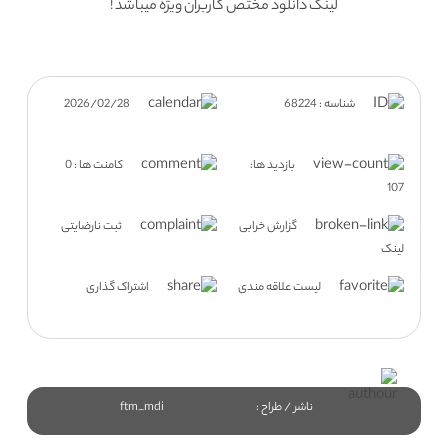
لینک دانلود مختص کاربران ویژه میباشد !
شناسه : 68224
2026/02/28
بازدید ها:
کامنت ها : 0
107
گزارش خرابی
ثبت نارضایتی
لینک
لیست علاقه مندی
اشتراک گذاری
ناشر / طراح :
ftm_mdi