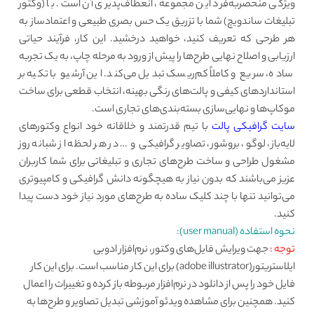
ویژگی منحصربه‌فرد این مجموعه، انعطاف‌پذیری آن است. با (وکتور
تبلیغات ساندویچ) شما با تزریق یک حس بصری طبیعی و اعتمادساز به
هر طرحی که تعریف کنید، خواهید درخشید. این کار، فرآیند حیاتی
ارزیابی و اصلاح نهایی طرح‌ها را پیش از ورود به مرحله چاپ، به یک تجربه
ساده، سریع و کاملاً کم‌ریسک تبدیل می‌کند. این آرشیو با تکیه بر
استانداردهای کیفی و پالت‌های رنگی بهینه، انتخاب قطعی برای ساخت
موکاپ‌ها و نهایی‌سازی بسته‌بندی‌های تجاری است.
سایت گرافیکی پالت
با تیم قدرتمند و خلاقانه خود انواع وکتورهای
لایه‌باز، لوگو، بروشور، تصاویر گرافیکی و … در هر لحظه از شبانه روز
مشغول طراحی و ساخت طرح‌های تجاری و تبلیغاتی برای شما کاربران
عزیز می‌باشند که بدون نیاز به هیچگونه دانش گرافیکی و کامپیوتری
می‌توانید تنها با چند کلیک ساده به طرح‌های مورد نیاز خود دست پیدا
کنید.
نحوه استفاده (user manual):
توجه :
جهت ویرایش فایل‌های وکتور، نرم‌افزار ادوبی
ایلاستریتور(adobe illustrator) برای این کار مناسب است. برای این کار
فایل خود را پس از دانلود در نرم‌افزار مربوطه باز کرده و تغییرات را اعمال
کنید. همچنین برای مشاهده ویدئو آموزشی تبدیل تصاویر و طرح‌ها به