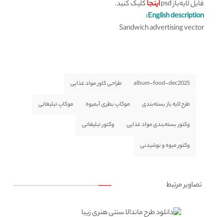
فایل لایه‌باز psd
اینجا
کلیک کنید.
English description:
Sandwich advertising vector
album-food-dec2025
طراحی کاور مواد غذایی
طرح لایه باز بسته‌بندی
موکاپ بطری آبمیوه
موکاپ تبلیغاتی
وکتور بسته‌بندی مواد غذایی
وکتور تبلیغاتی
وکتور میوه و نوشیدنی
تصاویر مرتبط