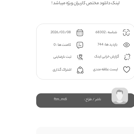
لینک دانلود مختص کاربران ویژه میباشد !
شناسه : 68302
2026/03/08
بازدید ها: 744
کامنت ها : 0
گزارش خرابی لینک
ثبت نارضایتی
لیست علاقه مندی
اشتراک گذاری
ناشر / طراح :
ftm_mdi