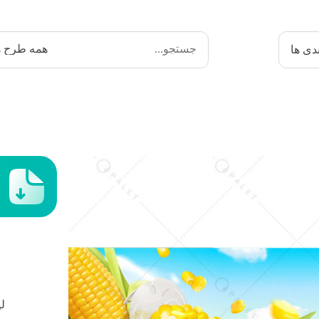
دی ها
لی