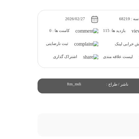
: 68219
2026/02/27
بازدید ها: 115
کامنت ها : 0
ثبت نارضایتی
 خرابی لینک
لیست علاقه مندی
اشتراک گذاری
ftm_mdi
ناشر / طراح :