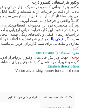
وکتور بنر تبلیغاتی کنسرو ذرت
وکتور بنر تبلیغاتی کنسرو ذرت، یک ابزار حیاتی و 
بالایی از دقت در جزئیات ارائه شده‌اند و کاملاً قا
می‌دهد. ساختار لایه‌باز این فایل‌ها دسترسی سریع 
کاملاً واقعی و حرفه‌ای به دست آورید.
ویژگی منحصربه‌فرد این مجموعه، انعطاف‌پذیری آن 
خواهید درخشید. این کار، فرآیند حیاتی ارزیابی و اصل
بر استانداردهای کیفی و پالت‌های رنگی بهینه، انت
سایت گرافیکی پالت
با تیم قدرتمند و خلاقانه خود
تجاری و تبلیغاتی برای شما کاربران عزیز می‌باشند ک
کنید.
نحوه استفاده (user manual):
توجه :
کرده و تغییرات را اعمال کنید. همچنین برای مشاهده وی
English description:
Vector advertising banner for canned corn
album-food-dec2025
طراحی کاور مواد غذایی
ط
وکتور میوه و نوشیدنی