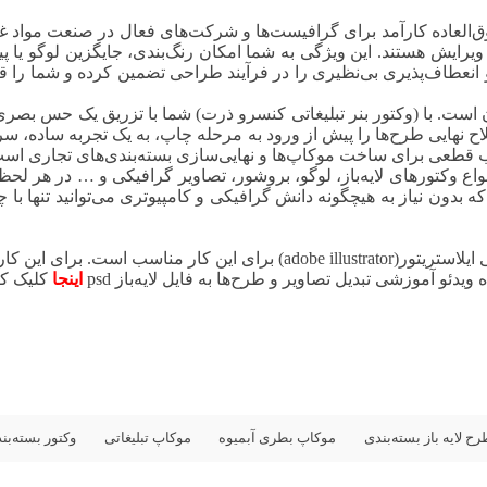
فوق‌العاده کارآمد برای گرافیست‌ها و شرکت‌های فعال در صنعت مواد 
بل ویرایش هستند. این ویژگی به شما امکان رنگ‌بندی، جایگزین لوگو یا
و انعطاف‌پذیری بی‌نظیری را در فرآیند طراحی تضمین کرده و شما را ق
است. با (وکتور بنر تبلیغاتی کنسرو ذرت) شما با تزریق یک حس بصر
اح نهایی طرح‌ها را پیش از ورود به مرحله چاپ، به یک تجربه ساده، سریع
خاب قطعی برای ساخت موکاپ‌ها و نهایی‌سازی بسته‌بندی‌های تجاری اس
 انواع وکتورهای لایه‌باز، لوگو، بروشور، تصاویر گرافیکی و … در ه
ه بدون نیاز به هیچگونه دانش گرافیکی و کامپیوتری می‌توانید تنها با
جهت ویرایش فایل‌های وکتور، نرم‌افزار ادوبی ایلاستریتور(adobe illustrator
دئو آموزشی تبدیل تصاویر و طرح‌ها به فایل لایه‌باز psd
اینجا
کلیک کن
رح لایه باز بسته‌بندی
موکاپ بطری آبمیوه
موکاپ تبلیغاتی
وکتور بسته‌بن