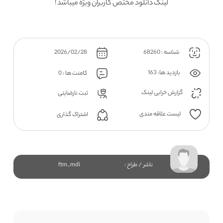
لینک دانلود مختص کاربران ویژه میباشد !
شناسه : 68260
2026/02/28
بازدید ها: 163
کامنت ها : 0
گزارش خرابی لینک
ثبت نارضایتی
لیست علاقه مندی
اشتراک گذاری
ناشر / طراح :
ftm_mdi