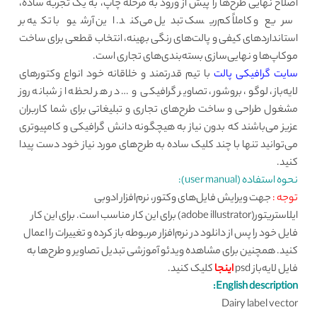
اصلاح نهایی طرح‌ها را پیش از ورود به مرحله چاپ، به یک تجربه ساده،
سریع و کاملاً کم‌ریسک تبدیل می‌کند. این آرشیو با تکیه بر
استانداردهای کیفی و پالت‌های رنگی بهینه، انتخاب قطعی برای ساخت
موکاپ‌ها و نهایی‌سازی بسته‌بندی‌های تجاری است.
سایت گرافیکی پالت
با تیم قدرتمند و خلاقانه خود انواع وکتورهای
لایه‌باز، لوگو، بروشور، تصاویر گرافیکی و … در هر لحظه از شبانه روز
مشغول طراحی و ساخت طرح‌های تجاری و تبلیغاتی برای شما کاربران
عزیز می‌باشند که بدون نیاز به هیچگونه دانش گرافیکی و کامپیوتری
می‌توانید تنها با چند کلیک ساده به طرح‌های مورد نیاز خود دست پیدا
کنید.
نحوه استفاده (user manual):
توجه :
جهت ویرایش فایل‌های وکتور، نرم‌افزار ادوبی
ایلاستریتور(adobe illustrator) برای این کار مناسب است. برای این کار
فایل خود را پس از دانلود در نرم‌افزار مربوطه باز کرده و تغییرات را اعمال
کنید. همچنین برای مشاهده ویدئو آموزشی تبدیل تصاویر و طرح‌ها به
فایل لایه‌باز psd
اینجا
کلیک کنید.
English description:
Dairy label vector