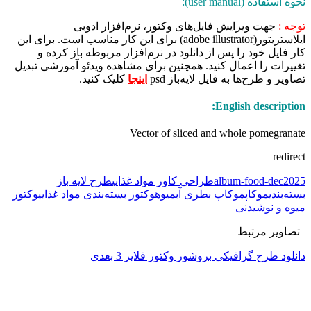
نحوه استفاده (user manual):
توجه :
جهت ویرایش فایل‌های وکتور، نرم‌افزار ادوبی
ایلاستریتور(adobe illustrator) برای این کار مناسب است. برای این
کار فایل خود را پس از دانلود در نرم‌افزار مربوطه باز کرده و
تغییرات را اعمال کنید. همچنین برای مشاهده ویدئو آموزشی تبدیل
تصاویر و طرح‌ها به فایل لایه‌باز psd
اینجا
کلیک کنید.
English description:
Vector of sliced ​​and whole pomegranate
redirect
album-food-dec2025
طراحی کاور مواد غذایی
طرح لایه باز
بسته‌بندی
موکاپ
موکاپ بطری آبمیوه
وکتور بسته‌بندی مواد غذایی
وکتور
میوه و نوشیدنی
تصاویر مرتبط
دانلود طرح گرافیکی بروشور وکتور فلایر 3 بعدی