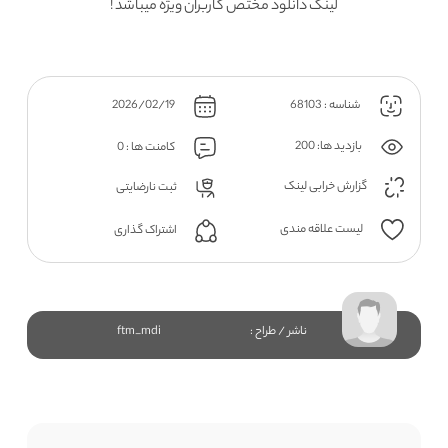
لینک دانلود مختص کاربران ویژه میباشد !
شناسه : 68103
2026/02/19
بازدید ها: 200
کامنت ها : 0
گزارش خرابی لینک
ثبت نارضایتی
لیست علاقه مندی
اشتراک گذاری
ناشر / طراح :
ftm_mdi