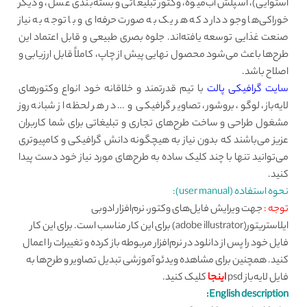
استوایی)، اسپلش آب‌میوه، وکتور تبلیغاتی و بسته‌بندی عسل، و دیگر
خوراکی‌ها وجود دارد که هر یک به صورت حرفه‌ای و با توجه به نیاز
صنعت غذایی توسعه یافته‌اند. جلوه بصری طبیعی و قابل اعتماد این
طرح‌ها باعث می‌شود محصول نهایی پیش از چاپ، کاملاً قابل ارزیابی و
اصلاح باشد.
سایت گرافیکی پالت
با تیم قدرتمند و خلاقانه خود انواع وکتورهای
لایه‌باز، لوگو، بروشور، تصاویر گرافیکی و … در هر لحظه از شبانه روز
مشغول طراحی و ساخت طرح‌های تجاری و تبلیغاتی برای شما کاربران
عزیز می‌باشند که بدون نیاز به هیچگونه دانش گرافیکی و کامپیوتری
می‌توانید تنها با چند کلیک ساده به طرح‌های مورد نیاز خود دست پیدا
کنید.
نحوه استفاده (user manual):
توجه :
جهت ویرایش فایل‌های وکتور، نرم‌افزار ادوبی
ایلاستریتور(adobe illustrator) برای این کار مناسب است. برای این کار
فایل خود را پس از دانلود در نرم‌افزار مربوطه باز کرده و تغییرات را اعمال
کنید. همچنین برای مشاهده ویدئو آموزشی تبدیل تصاویر و طرح‌ها به
فایل لایه‌باز psd
اینجا
کلیک کنید.
English description: