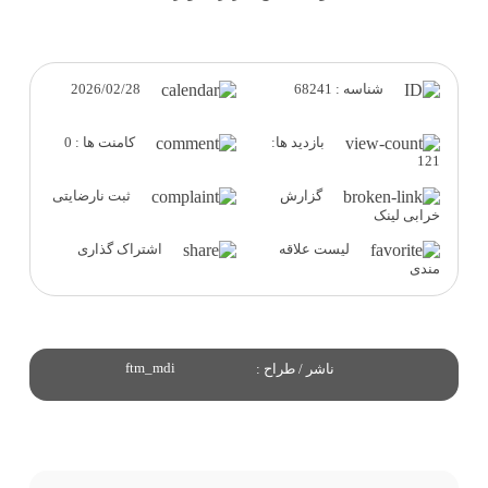
2026/02/28
شناسه : 68241
بازدید ها:
کامنت ها : 0
121
گزارش
ثبت نارضایتی
خرابی لینک
لیست علاقه
اشتراک گذاری
مندی
ftm_mdi
ناشر / طراح :