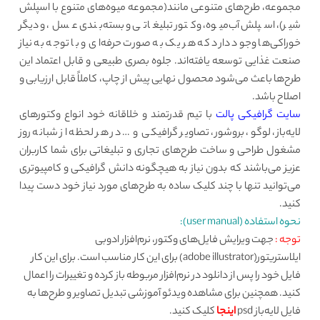
مجموعه، طرح‌های متنوعی مانند(مجموعه میوه‌های متنوع با اسپلش
شیر)، اسپلش آب‌میوه، وکتور تبلیغاتی و بسته‌بندی عسل، و دیگر
خوراکی‌ها وجود دارد که هر یک به صورت حرفه‌ای و با توجه به نیاز
صنعت غذایی توسعه یافته‌اند. جلوه بصری طبیعی و قابل اعتماد این
طرح‌ها باعث می‌شود محصول نهایی پیش از چاپ، کاملاً قابل ارزیابی و
اصلاح باشد.
سایت گرافیکی پالت
با تیم قدرتمند و خلاقانه خود انواع وکتورهای
لایه‌باز، لوگو، بروشور، تصاویر گرافیکی و … در هر لحظه از شبانه روز
مشغول طراحی و ساخت طرح‌های تجاری و تبلیغاتی برای شما کاربران
عزیز می‌باشند که بدون نیاز به هیچگونه دانش گرافیکی و کامپیوتری
می‌توانید تنها با چند کلیک ساده به طرح‌های مورد نیاز خود دست پیدا
کنید.
نحوه استفاده (user manual):
توجه :
جهت ویرایش فایل‌های وکتور، نرم‌افزار ادوبی
ایلاستریتور(adobe illustrator) برای این کار مناسب است. برای این کار
فایل خود را پس از دانلود در نرم‌افزار مربوطه باز کرده و تغییرات را اعمال
کنید. همچنین برای مشاهده ویدئو آموزشی تبدیل تصاویر و طرح‌ها به
فایل لایه‌باز psd
اینجا
کلیک کنید.