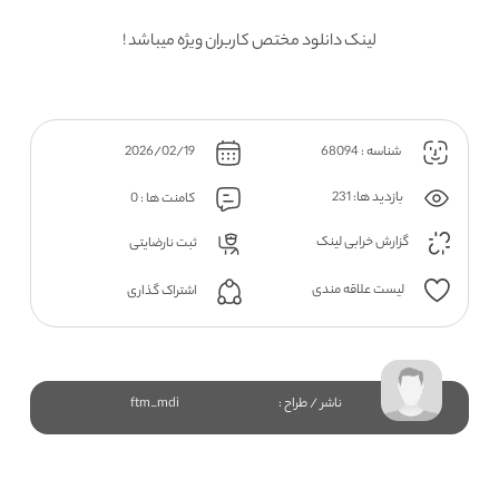
لینک دانلود مختص کاربران ویژه میباشد !
شناسه : 68094
2026/02/19
بازدید ها: 231
کامنت ها : 0
گزارش خرابی لینک
ثبت نارضایتی
لیست علاقه مندی
اشتراک گذاری
ناشر / طراح :
ftm_mdi