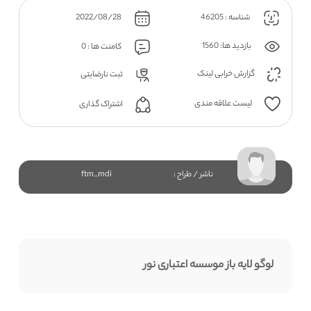
شناسه : 46205
2022/08/28
بازدید ها: 1560
کامنت ها : 0
گزارش خرابی لینک
ثبت نارضایتی
لیست علاقه مندی
اشتراک گذاری
ناشر / طراح :
ftm_mdi
لوگو لایه باز موسسه اعتباری نور