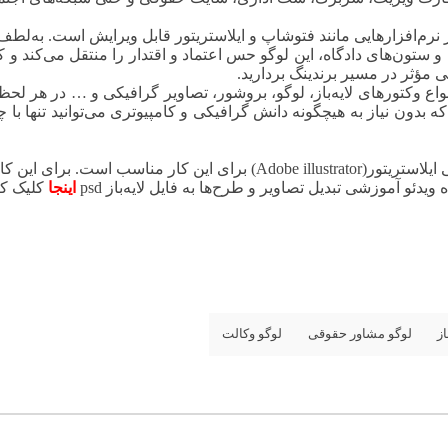
رائه شده و به‌راحتی در نرم‌افزارهایی مانند فتوشاپ و ایلاستریتور قابل ویرایش ا
و ستون‌های دادگاه، این لوگو حس اعتماد و اقتدار را منتقل می‌کند و
ی مؤثر در مسیر برندینگ بردارید.
 انواع وکتورهای لایه‌باز، لوگو، بروشور، تصاویر گرافیکی و … در ه
ه بدون نیاز به هیچگونه دانش گرافیکی و کامپیوتری می‌توانید تنها با
جهت ویرایش فایل‌های وکتور، نرم‌افزار ادوبی ایلاستریتور(dobe illustrator
دئو آموزشی تبدیل تصاویر و طرح‌ها به فایل لایه‌باز psd
اینجا
کلیک کن
از
لوگو مشاور حقوقی
لوگو وکالت