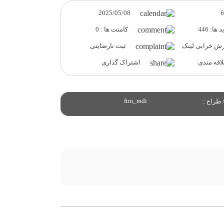
2025/05/08
ها: 446
کامنت ها : 0
ش خرابی لینک
ثبت نارضایتی
قه مندی
اشتراک گذاری
ftm_mdi
 طراح :