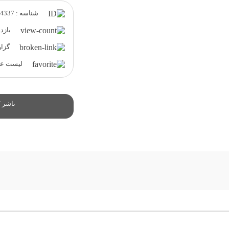
شناسه : 64337
بازدید 
گزار
لیست علا
ناشر /